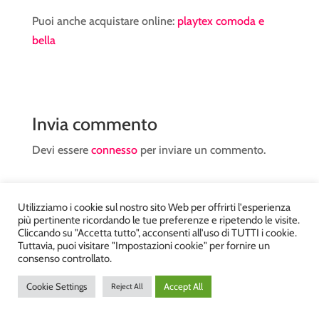
Puoi anche acquistare online:
playtex comoda e
bella
Invia commento
Devi essere
connesso
per inviare un commento.
Utilizziamo i cookie sul nostro sito Web per offrirti l'esperienza
più pertinente ricordando le tue preferenze e ripetendo le visite.
Cliccando su "Accetta tutto", acconsenti all'uso di TUTTI i cookie.
Tuttavia, puoi visitare "Impostazioni cookie" per fornire un
Atelier Kyriad da Mary – via Carducci, 12 – Chiavenna –
consenso controllato.
Sondrio P.Iva 00812910149 – Tel. 0343 36560 – Sito
Cookie Settings
Accept All
Reject All
realizzato da
DiegoGiuriani.com