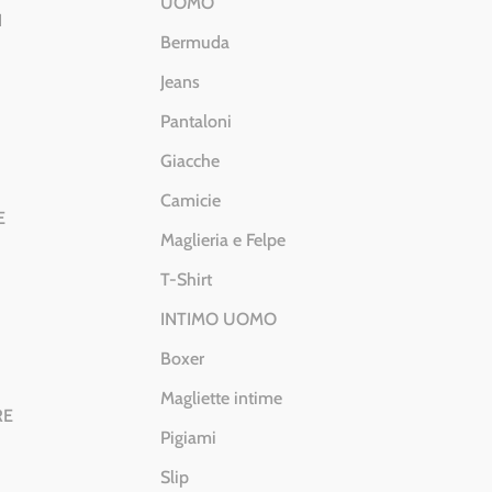
UOMO
I
Bermuda
Jeans
Pantaloni
Giacche
Camicie
E
Maglieria e Felpe
T-Shirt
INTIMO UOMO
Boxer
Magliette intime
RE
Pigiami
Slip