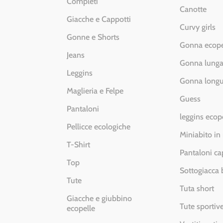
Completi
Canotte
Giacche e Cappotti
Curvy girls
Gonne e Shorts
Gonna ecope
Jeans
Gonna lung
Leggins
Gonna longu
Maglieria e Felpe
Guess
Pantaloni
leggins ecop
Pellicce ecologiche
Miniabito in
T-Shirt
Pantaloni ca
Top
Sottogiacca
Tute
Tuta short
Giacche e giubbino
Tute sportiv
ecopelle