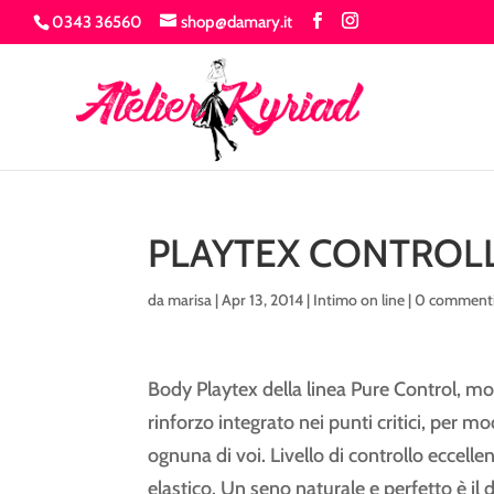
0343 36560
shop@damary.it
PLAYTEX CONTROL
da
marisa
|
Apr 13, 2014
|
Intimo on line
|
0 comment
Body Playtex della linea Pure Control, mo
rinforzo integrato nei punti critici, per m
ognuna di voi. Livello di controllo eccellent
elastico. Un seno naturale e perfetto è il 