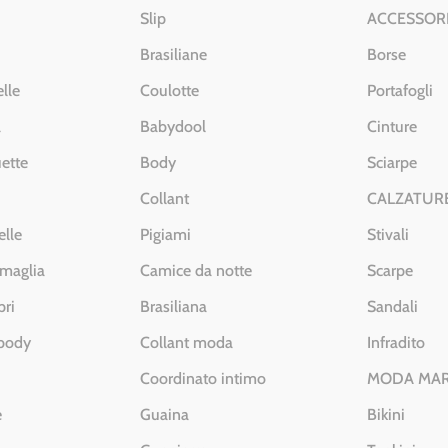
Slip
ACCESSOR
Brasiliane
Borse
lle
Coulotte
Portafogli
a
Babydool
Cinture
ette
Body
Sciarpe
Collant
CALZATUR
elle
Pigiami
Stivali
 maglia
Camice da notte
Scarpe
pri
Brasiliana
Sandali
 body
Collant moda
Infradito
Coordinato intimo
MODA MA
e
Guaina
Bikini