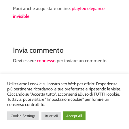
Puoi anche acquistare online:
playtex elegance
invisible
Invia commento
Devi essere
connesso
per inviare un commento.
Utilizziamo i cookie sul nostro sito Web per offrirti l'esperienza
più pertinente ricordando le tue preferenze e ripetendo le visite.
Cliccando su "Accetta tutto", acconsenti all'uso di TUTTI i cookie.
Tuttavia, puoi visitare "Impostazioni cookie" per fornire un
Atelier Kyriad da Mary – via Carducci, 12 – Chiavenna –
consenso controllato.
Sondrio P.Iva 00812910149 – Tel. 0343 36560 – Sito
Cookie Settings
Accept All
Reject All
realizzato da
DiegoGiuriani.com