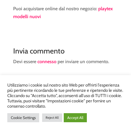
Puoi acquistare online dal nostro negozio:
playtex
modelli nuovi
Invia commento
Devi essere
connesso
per inviare un commento.
Utilizziamo i cookie sul nostro sito Web per offrirti l'esperienza
più pertinente ricordando le tue preferenze e ripetendo le visite.
Cliccando su "Accetta tutto", acconsenti all'uso di TUTTI i cookie.
Tuttavia, puoi visitare "Impostazioni cookie" per fornire un
Atelier Kyriad da Mary – via Carducci, 12 – Chiavenna –
consenso controllato.
Sondrio P.Iva 00812910149 – Tel. 0343 36560 – Sito
Cookie Settings
Accept All
Reject All
realizzato da
DiegoGiuriani.com