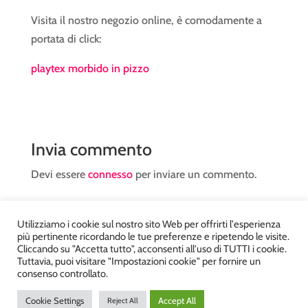
Visita il nostro negozio online, è comodamente a
portata di click:
playtex morbido in pizzo
Invia commento
Devi essere
connesso
per inviare un commento.
Utilizziamo i cookie sul nostro sito Web per offrirti l'esperienza
più pertinente ricordando le tue preferenze e ripetendo le visite.
Cliccando su "Accetta tutto", acconsenti all'uso di TUTTI i cookie.
Tuttavia, puoi visitare "Impostazioni cookie" per fornire un
Atelier Kyriad da Mary – via Carducci, 12 – Chiavenna –
consenso controllato.
Sondrio P.Iva 00812910149 – Tel. 0343 36560 – Sito
Cookie Settings
Accept All
Reject All