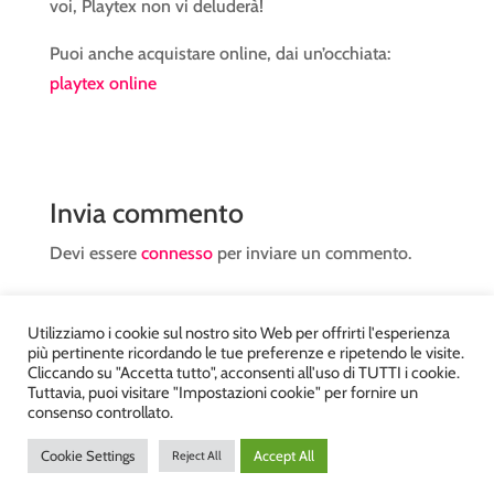
voi, Playtex non vi deluderà!
Puoi anche acquistare online, dai un’occhiata:
playtex online
Invia commento
Devi essere
connesso
per inviare un commento.
Utilizziamo i cookie sul nostro sito Web per offrirti l'esperienza
più pertinente ricordando le tue preferenze e ripetendo le visite.
Cliccando su "Accetta tutto", acconsenti all'uso di TUTTI i cookie.
Tuttavia, puoi visitare "Impostazioni cookie" per fornire un
Atelier Kyriad da Mary – via Carducci, 12 – Chiavenna –
consenso controllato.
Sondrio P.Iva 00812910149 – Tel. 0343 36560 – Sito
Cookie Settings
Accept All
Reject All
realizzato da
DiegoGiuriani.com