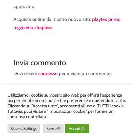
approvato!
Acquista online dal nostro nuovo sito:
playtex primo
reggiseno strapless
Invia commento
Devi essere
connesso
per inviare un commento.
Utilizziamo i cookie sul nostro sito Web per offrirti l'esperienza
più pertinente ricordando le tue preferenze e ripetendo le visite.
Cliccando su "Accetta tutto", acconsenti all'uso di TUTTI i cookie.
Tuttavia, puoi visitare "Impostazioni cookie" per fornire un
Atelier Kyriad da Mary – via Carducci, 12 – Chiavenna –
consenso controllato.
Sondrio P.Iva 00812910149 – Tel. 0343 36560 – Sito
Cookie Settings
Accept All
Reject All
realizzato da
DiegoGiuriani.com