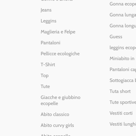
Gonna ecope
Jeans
Gonna lung
Leggins
Gonna longu
Maglieria e Felpe
Guess
Pantaloni
leggins ecop
Pellicce ecologiche
Miniabito in
T-Shirt
Pantaloni ca
Top
Sottogiacca
Tute
Tuta short
Giacche e giubbino
Tute sportiv
ecopelle
Vestiti corti
Abito classico
Vestiti lungh
Abito curvy girls