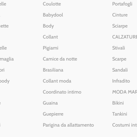
lle
Coulotte
Portafogli
a
Babydool
Cinture
ette
Body
Sciarpe
Collant
CALZATUR
elle
Pigiami
Stivali
 maglia
Camice da notte
Scarpe
pri
Brasiliana
Sandali
 body
Collant moda
Infradito
Coordinato intimo
MODA MA
e
Guaina
Bikini
Guepierre
Tankini
i
Parigina da allattamento
Costumi int