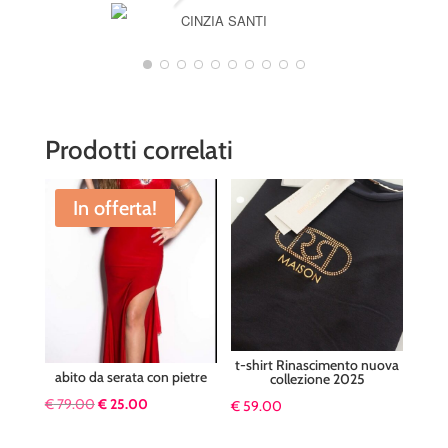
CINZIA SANTI
Prodotti correlati
In offerta!
t-shirt Rinascimento nuova
abito da serata con pietre
collezione 2025
Il
Il
€
79.00
€
25.00
€
59.00
prezzo
prezzo