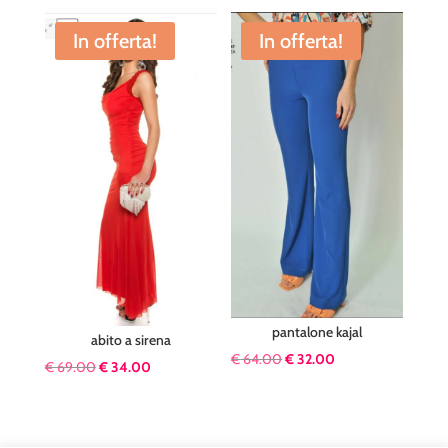
originale
attuale
era:
è:
In offerta!
In offerta!
€ 79.00.
€ 25.00.
pantalone kajal
abito a sirena
Il
Il
€
64.00
€
32.00
Il
Il
€
69.00
€
34.00
prezzo
prezzo
prezzo
prezzo
originale
attuale
originale
attuale
era:
è:
era:
è: