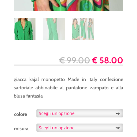
Il
Il
€
99.00
€
58.00
prezzo
pre
originale
att
giacca kajal monopetto Made in Italy confezione
era:
è:
sartoriale abbinabile al pantalone zampato e alla
€ 99.00.
€ 5
blusa fantasia
colore
misura