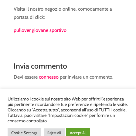
Visita il nostro negozio online, comodamente a
portata di click:
pullover giovane sportivo
Invia commento
Devi essere
connesso
per inviare un commento.
Utilizziamo i cookie sul nostro sito Web per offrirti l'esperienza
più pertinente ricordando le tue preferenze e ripetendo le visite.
Cliccando su "Accetta tutto", acconsenti all'uso di TUTTI i cookie.
Tuttavia, puoi visitare "Impostazioni cookie" per fornire un
Atelier Kyriad da Mary – via Carducci, 12 – Chiavenna –
consenso controllato.
Sondrio P.Iva 00812910149 – Tel. 0343 36560 – Sito
Cookie Settings
Accept All
Reject All