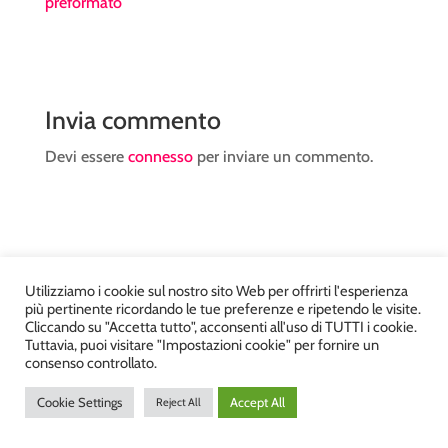
preformato
Invia commento
Devi essere
connesso
per inviare un commento.
Utilizziamo i cookie sul nostro sito Web per offrirti l'esperienza
Atelier Kyriad da Mary – via Carducci, 12 – Chiavenna –
più pertinente ricordando le tue preferenze e ripetendo le visite.
Sondrio P.Iva 00812910149 – Tel. 0343 36560 – Sito
Cliccando su "Accetta tutto", acconsenti all'uso di TUTTI i cookie.
Tuttavia, puoi visitare "Impostazioni cookie" per fornire un
realizzato da
DiegoGiuriani.com
consenso controllato.
Cookie Settings
Accept All
Reject All