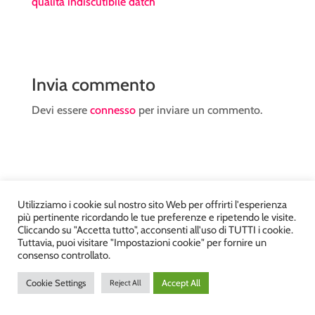
qualità indiscutibile datch
Invia commento
Devi essere
connesso
per inviare un commento.
Utilizziamo i cookie sul nostro sito Web per offrirti l'esperienza
Atelier Kyriad da Mary – via Carducci, 12 – Chiavenna –
più pertinente ricordando le tue preferenze e ripetendo le visite.
Sondrio P.Iva 00812910149 – Tel. 0343 36560 – Sito
Cliccando su "Accetta tutto", acconsenti all'uso di TUTTI i cookie.
Tuttavia, puoi visitare "Impostazioni cookie" per fornire un
realizzato da
DiegoGiuriani.com
consenso controllato.
Cookie Settings
Accept All
Reject All