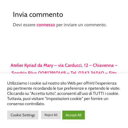
Invia commento
Devi essere
connesso
per inviare un commento.
Atelier Kyriad da Mary – via Carducci, 12 – Chiavenna –
Sondrio P.Iva 00812910149 – Tel. 0343 36560 – Sito
realizzato da
DiegoGiuriani.com
Utilizziamo i cookie sul nostro sito Web per offrirti l'esperienza
più pertinente ricordando le tue preferenze e ripetendo le visite.
Cliccando su "Accetta tutto", acconsenti all'uso di TUTTI i cookie.
Tuttavia, puoi visitare "Impostazioni cookie" per fornire un
consenso controllato.
Cookie Settings
Accept All
Reject All