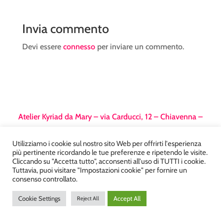
Invia commento
Devi essere
connesso
per inviare un commento.
Atelier Kyriad da Mary – via Carducci, 12 – Chiavenna –
Sondrio P.Iva 00812910149 – Tel. 0343 36560 – Sito
realizzato da
DiegoGiuriani.com
Utilizziamo i cookie sul nostro sito Web per offrirti l'esperienza
più pertinente ricordando le tue preferenze e ripetendo le visite.
Cliccando su "Accetta tutto", acconsenti all'uso di TUTTI i cookie.
Tuttavia, puoi visitare "Impostazioni cookie" per fornire un
consenso controllato.
Cookie Settings
Accept All
Reject All