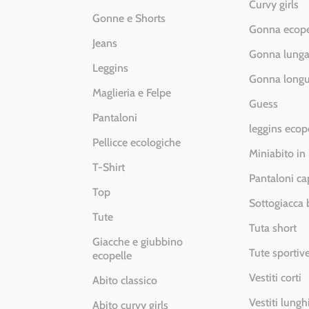
Curvy girls
Gonne e Shorts
Gonna ecope
Jeans
Gonna lung
Leggins
Gonna longu
Maglieria e Felpe
Guess
Pantaloni
leggins ecop
Pellicce ecologiche
Miniabito in
T-Shirt
Pantaloni ca
Top
Sottogiacca
Tute
Tuta short
Giacche e giubbino
Tute sportiv
ecopelle
Vestiti corti
Abito classico
Vestiti lungh
Abito curvy girls