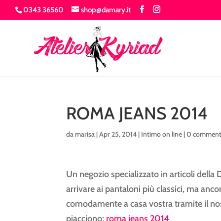
0343 36560
shop@damary.it
ROMA JEANS 2014
da
marisa
|
Apr 25, 2014
|
Intimo on line
|
0 comment
Un negozio specializzato in articoli della
arrivare ai pantaloni più classici, ma anco
comodamente a casa vostra tramite il nostr
piacciono:
roma jeans 2014