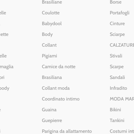
Brasiliane
Borse
lle
Coulotte
Portafogli
a
Babydool
Cinture
ette
Body
Sciarpe
Collant
CALZATUR
elle
Pigiami
Stivali
 maglia
Camice da notte
Scarpe
pri
Brasiliana
Sandali
 body
Collant moda
Infradito
Coordinato intimo
MODA MA
e
Guaina
Bikini
Guepierre
Tankini
i
Parigina da allattamento
Costumi int