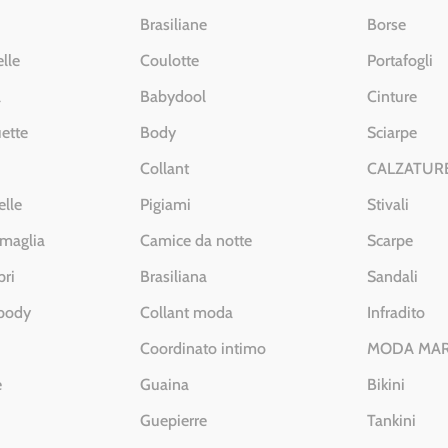
Brasiliane
Borse
lle
Coulotte
Portafogli
a
Babydool
Cinture
ette
Body
Sciarpe
Collant
CALZATUR
elle
Pigiami
Stivali
 maglia
Camice da notte
Scarpe
pri
Brasiliana
Sandali
 body
Collant moda
Infradito
Coordinato intimo
MODA MA
e
Guaina
Bikini
Guepierre
Tankini