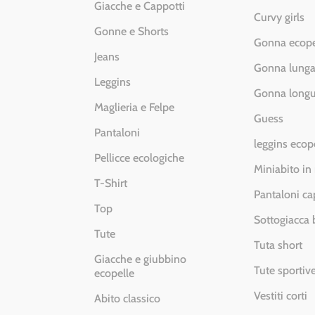
Giacche e Cappotti
Curvy girls
Gonne e Shorts
Gonna ecope
Jeans
Gonna lung
Leggins
Gonna longu
Maglieria e Felpe
Guess
Pantaloni
leggins ecop
Pellicce ecologiche
Miniabito in
T-Shirt
Pantaloni ca
Top
Sottogiacca
Tute
Tuta short
Giacche e giubbino
Tute sportiv
ecopelle
Vestiti corti
Abito classico