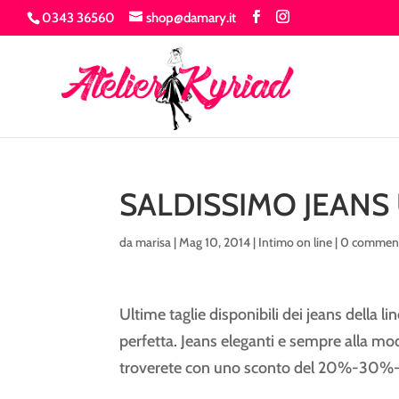
0343 36560
shop@damary.it
SALDISSIMO JEAN
da
marisa
|
Mag 10, 2014
|
Intimo on line
|
0 commen
Ultime taglie disponibili dei jeans della li
perfetta. Jeans eleganti e sempre alla mod
troverete con uno sconto del 20%-30