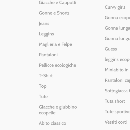
Giacche e Cappotti
Curvy girls
Gonne e Shorts
Gonna ecope
Jeans
Gonna lung
Leggins
Gonna longu
Maglieria e Felpe
Guess
Pantaloni
leggins ecop
Pellicce ecologiche
Miniabito in
T-Shirt
Pantaloni ca
Top
Sottogiacca
Tute
Tuta short
Giacche e giubbino
Tute sportiv
ecopelle
Vestiti corti
Abito classico