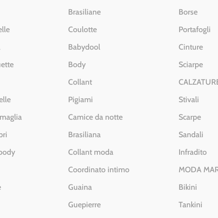
Brasiliane
Borse
lle
Coulotte
Portafogli
a
Babydool
Cinture
ette
Body
Sciarpe
Collant
CALZATUR
elle
Pigiami
Stivali
 maglia
Camice da notte
Scarpe
pri
Brasiliana
Sandali
 body
Collant moda
Infradito
Coordinato intimo
MODA MA
e
Guaina
Bikini
Guepierre
Tankini