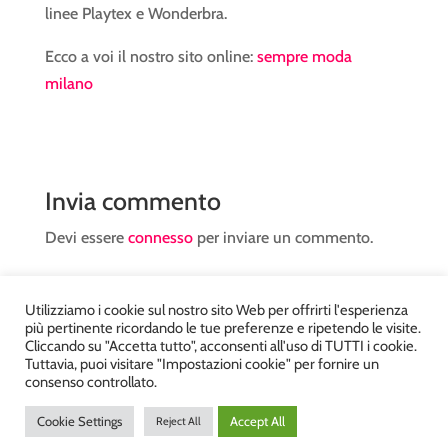
linee Playtex e Wonderbra.
Ecco a voi il nostro sito online:
sempre moda
milano
Invia commento
Devi essere
connesso
per inviare un commento.
Utilizziamo i cookie sul nostro sito Web per offrirti l'esperienza
più pertinente ricordando le tue preferenze e ripetendo le visite.
Cliccando su "Accetta tutto", acconsenti all'uso di TUTTI i cookie.
Tuttavia, puoi visitare "Impostazioni cookie" per fornire un
Atelier Kyriad da Mary – via Carducci, 12 – Chiavenna –
consenso controllato.
Sondrio P.Iva 00812910149 – Tel. 0343 36560 – Sito
Cookie Settings
Accept All
Reject All
realizzato da
DiegoGiuriani.com