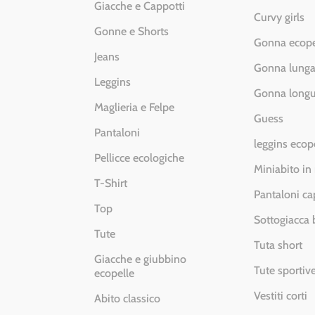
Giacche e Cappotti
Curvy girls
Gonne e Shorts
Gonna ecope
Jeans
Gonna lung
Leggins
Gonna longu
Maglieria e Felpe
Guess
Pantaloni
leggins ecop
Pellicce ecologiche
Miniabito in
T-Shirt
Pantaloni ca
Top
Sottogiacca
Tute
Tuta short
Giacche e giubbino
Tute sportiv
ecopelle
Vestiti corti
Abito classico