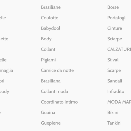
Brasiliane
Borse
lle
Coulotte
Portafogli
a
Babydool
Cinture
ette
Body
Sciarpe
Collant
CALZATUR
elle
Pigiami
Stivali
 maglia
Camice da notte
Scarpe
pri
Brasiliana
Sandali
 body
Collant moda
Infradito
Coordinato intimo
MODA MA
e
Guaina
Bikini
Guepierre
Tankini