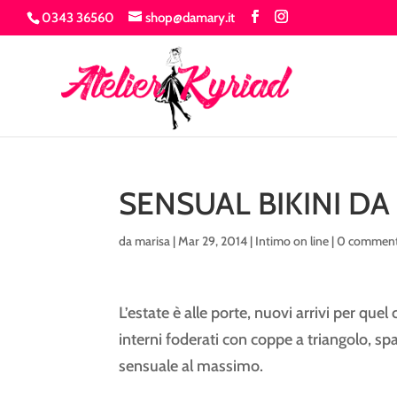
0343 36560
shop@damary.it
SENSUAL BIKINI D
da
marisa
|
Mar 29, 2014
|
Intimo on line
|
0 comment
L’estate è alle porte, nuovi arrivi per que
interni foderati con coppe a triangolo, spa
sensuale al massimo.