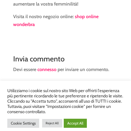
aumentare la vostra femminilità!
Visita il nostro negozio online:
shop online
wonderbra
Invia commento
Devi essere
connesso
per inviare un commento.
Utilizziamo i cookie sul nostro sito Web per offrirti l'esperienza
più pertinente ricordando le tue preferenze e ripetendo le visite.
Cliccando su "Accetta tutto", acconsenti all'uso di TUTTI i cookie.
Tuttavia, puoi visitare "Impostazioni cookie" per fornire un
Atelier Kyriad da Mary – via Carducci, 12 – Chiavenna –
consenso controllato.
Sondrio P.Iva 00812910149 – Tel. 0343 36560 – Sito
Cookie Settings
Accept All
Reject All
realizzato da
DiegoGiuriani.com