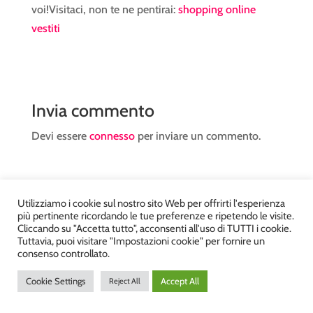
voi!Visitaci, non te ne pentirai:
shopping online
vestiti
Invia commento
Devi essere
connesso
per inviare un commento.
Utilizziamo i cookie sul nostro sito Web per offrirti l'esperienza
più pertinente ricordando le tue preferenze e ripetendo le visite.
Cliccando su "Accetta tutto", acconsenti all'uso di TUTTI i cookie.
Atelier Kyriad da Mary – via Carducci, 12 – Chiavenna –
Tuttavia, puoi visitare "Impostazioni cookie" per fornire un
consenso controllato.
Sondrio P.Iva 00812910149 – Tel. 0343 36560 – Sito
realizzato da
DiegoGiuriani.com
Cookie Settings
Accept All
Reject All