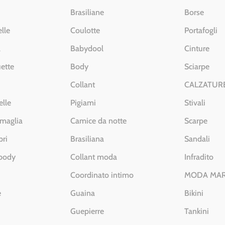
Brasiliane
Borse
lle
Coulotte
Portafogli
a
Babydool
Cinture
ette
Body
Sciarpe
Collant
CALZATUR
elle
Pigiami
Stivali
 maglia
Camice da notte
Scarpe
pri
Brasiliana
Sandali
 body
Collant moda
Infradito
Coordinato intimo
MODA MA
e
Guaina
Bikini
Guepierre
Tankini