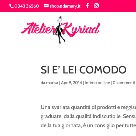
0343 36560
shop@damary.it
SI E’ LEI COMODO
da
marisa
|
Apr 9, 2014
|
Intimo on line
|
0 commenti
Una svariata quantità di prodotti e reggis
graduate, dalla qualità indiscutibile. Sens
della tua giornata, è un consiglio per tutte