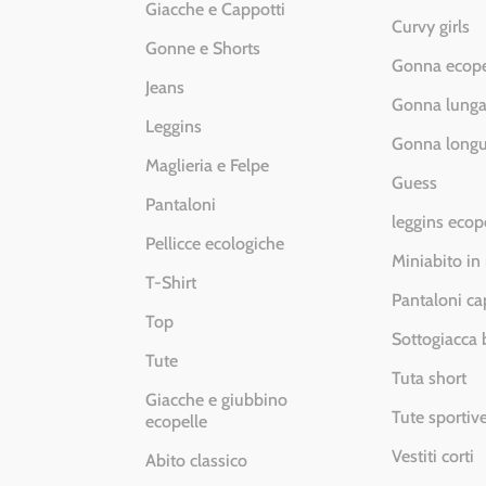
Giacche e Cappotti
Curvy girls
Gonne e Shorts
Gonna ecope
Jeans
Gonna lung
Leggins
Gonna longu
Maglieria e Felpe
Guess
Pantaloni
leggins ecop
Pellicce ecologiche
Miniabito in
T-Shirt
Pantaloni ca
Top
Sottogiacca
Tute
Tuta short
Giacche e giubbino
Tute sportiv
ecopelle
Vestiti corti
Abito classico