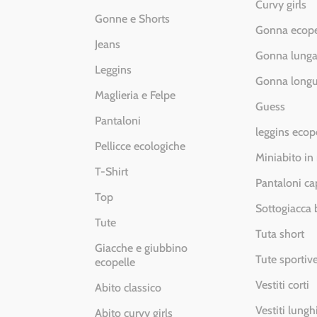
Curvy girls
Gonne e Shorts
Gonna ecope
Jeans
Gonna lung
Leggins
Gonna longu
Maglieria e Felpe
Guess
Pantaloni
leggins ecop
Pellicce ecologiche
Miniabito in
T-Shirt
Pantaloni ca
Top
Sottogiacca
Tute
Tuta short
Giacche e giubbino
Tute sportiv
ecopelle
Vestiti corti
Abito classico
Vestiti lungh
Abito curvy girls