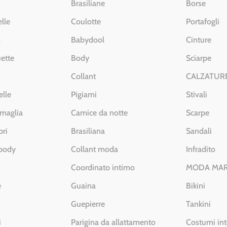
Brasiliane
Borse
lle
Coulotte
Portafogli
a
Babydool
Cinture
ette
Body
Sciarpe
Collant
CALZATUR
elle
Pigiami
Stivali
 maglia
Camice da notte
Scarpe
pri
Brasiliana
Sandali
 body
Collant moda
Infradito
Coordinato intimo
MODA MA
e
Guaina
Bikini
Guepierre
Tankini
i
Parigina da allattamento
Costumi int