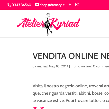
0343 36560
shop@damary.it
VENDITA ONLINE N
da
marisa
|
Mag 10, 2014
|
Intimo on line
|
0 commen
Visita il nostro negozio online, troverai a
quel che riguarda vestiti, abitini, borse,
le vacanze estive. Puoi trovare tutto ciò
online