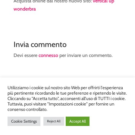
Acquista online dal nostro nuovo sito:
vertical up
wonderbra
Invia commento
Devi essere
connesso
per inviare un commento.
Utilizziamo i cookie sul nostro sito Web per offrirti l'esperienza
più pertinente ricordando le tue preferenze e ripetendo le visite.
Atelier Kyriad da Mary – via Carducci, 12 – Chiavenna –
Cliccando su "Accetta tutto", acconsenti all'uso di TUTTI i cookie.
Tuttavia, puoi visitare "Impostazioni cookie" per fornire un
Sondrio P.Iva 00812910149 – Tel. 0343 36560 – Sito
consenso controllato.
realizzato da
DiegoGiuriani.com
Cookie Settings
Accept All
Reject All