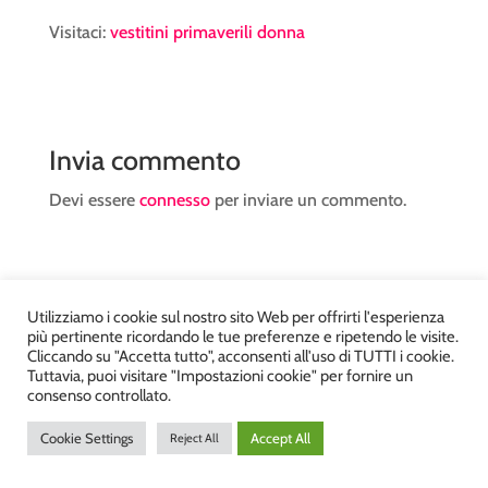
Visitaci:
vestitini primaverili donna
Invia commento
Devi essere
connesso
per inviare un commento.
Utilizziamo i cookie sul nostro sito Web per offrirti l'esperienza
più pertinente ricordando le tue preferenze e ripetendo le visite.
Atelier Kyriad da Mary – via Carducci, 12 – Chiavenna –
Cliccando su "Accetta tutto", acconsenti all'uso di TUTTI i cookie.
Tuttavia, puoi visitare "Impostazioni cookie" per fornire un
Sondrio P.Iva 00812910149 – Tel. 0343 36560 – Sito
consenso controllato.
realizzato da
DiegoGiuriani.com
Cookie Settings
Accept All
Reject All