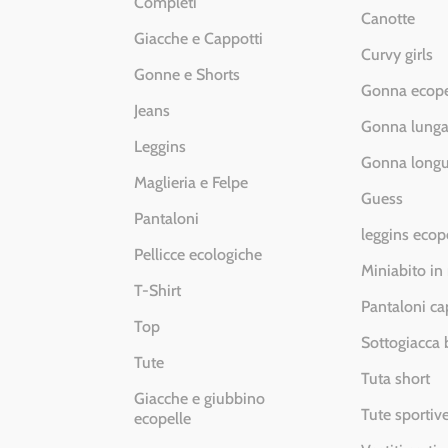
Completi
Canotte
Giacche e Cappotti
Curvy girls
Gonne e Shorts
Gonna ecope
Jeans
Gonna lung
Leggins
Gonna longu
Maglieria e Felpe
Guess
Pantaloni
leggins ecop
Pellicce ecologiche
Miniabito in
T-Shirt
Pantaloni ca
Top
Sottogiacca
Tute
Tuta short
Giacche e giubbino
Tute sportiv
ecopelle