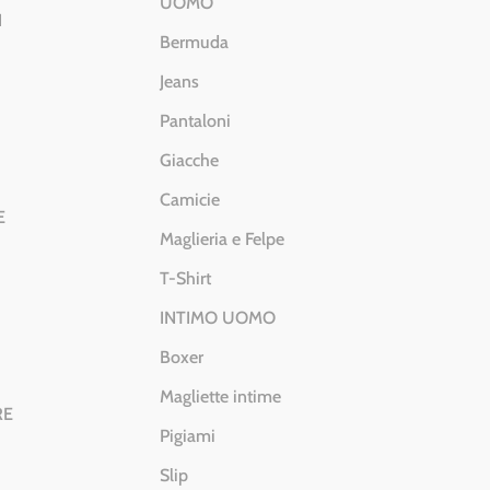
UOMO
I
Bermuda
Jeans
Pantaloni
Giacche
Camicie
E
Maglieria e Felpe
T-Shirt
INTIMO UOMO
Boxer
Magliette intime
RE
Pigiami
Slip