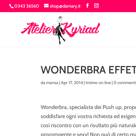
0343 36560
shop@damary.it
WONDERBRA EFFET
da
marisa
|
Apr 17, 2014
|
Intimo on line
|
0 comment
Wonderbra, specialista dei Push up, pr
soddisfare ogni vostra richiesta ed esigen
così riscontro con un risultato più natura
prorompente e sexy! Non può di certo ma