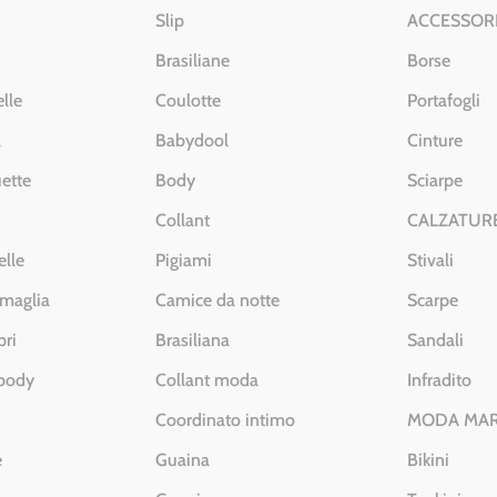
Slip
ACCESSOR
Brasiliane
Borse
lle
Coulotte
Portafogli
a
Babydool
Cinture
ette
Body
Sciarpe
Collant
CALZATUR
elle
Pigiami
Stivali
 maglia
Camice da notte
Scarpe
pri
Brasiliana
Sandali
 body
Collant moda
Infradito
Coordinato intimo
MODA MA
e
Guaina
Bikini