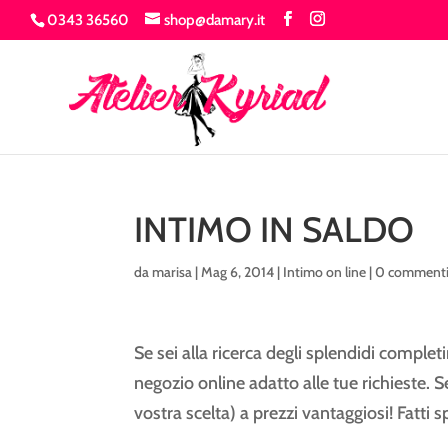
0343 36560
shop@damary.it
INTIMO IN SALDO
da
marisa
|
Mag 6, 2014
|
Intimo on line
|
0 comment
Se sei alla ricerca degli splendidi completi
negozio online adatto alle tue richieste. 
vostra scelta) a prezzi vantaggiosi! Fatti s