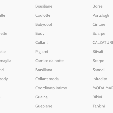
Brasiliane
Borse
lle
Coulotte
Portafogli
a
Babydool
Cinture
ette
Body
Sciarpe
Collant
CALZATUR
elle
Pigiami
Stivali
 maglia
Camice da notte
Scarpe
pri
Brasiliana
Sandali
 body
Collant moda
Infradito
Coordinato intimo
MODA MA
e
Guaina
Bikini
Guepierre
Tankini