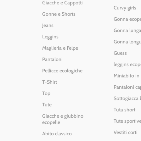
Giacche e Cappotti
Curvy girls
Gonne e Shorts
Gonna ecope
Jeans
Gonna lung
Leggins
Gonna longu
Maglieria e Felpe
Guess
Pantaloni
leggins ecop
Pellicce ecologiche
Miniabito in
T-Shirt
Pantaloni ca
Top
Sottogiacca
Tute
Tuta short
Giacche e giubbino
Tute sportiv
ecopelle
Vestiti corti
Abito classico