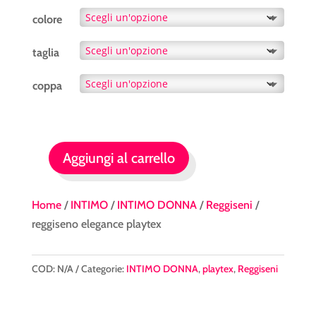
colore
taglia
coppa
Aggiungi al carrello
reggiseno
elegance
playtex
Home
/
INTIMO
/
INTIMO DONNA
/
Reggiseni
/
quantità
reggiseno elegance playtex
COD:
N/A
Categorie:
INTIMO DONNA
,
playtex
,
Reggiseni