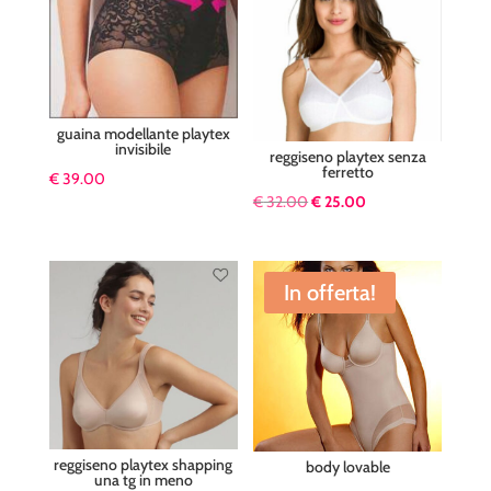
guaina modellante playtex
invisibile
reggiseno playtex senza
ferretto
€
39.00
Il
Il
€
32.00
€
25.00
prezzo
prezzo
originale
attuale
era:
è:
In offerta!
€ 32.00.
€ 25.00.
reggiseno playtex shapping
body lovable
una tg in meno