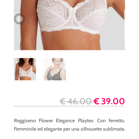
Il
Il
€
46.00
€
39.00
prezzo
pre
originale
att
Reggiseno Flower Elegance Playtex. Con ferretto.
era:
è:
Femminile ed elegante per una silhouette sublimata.
€ 46.00.
€ 3