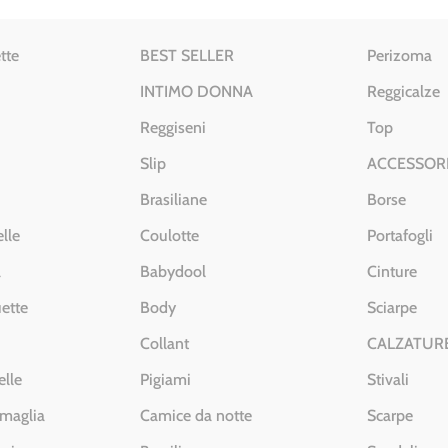
tte
BEST SELLER
Perizoma
INTIMO DONNA
Reggicalze
Reggiseni
Top
Slip
ACCESSOR
Brasiliane
Borse
lle
Coulotte
Portafogli
a
Babydool
Cinture
ette
Body
Sciarpe
Collant
CALZATUR
elle
Pigiami
Stivali
 maglia
Camice da notte
Scarpe