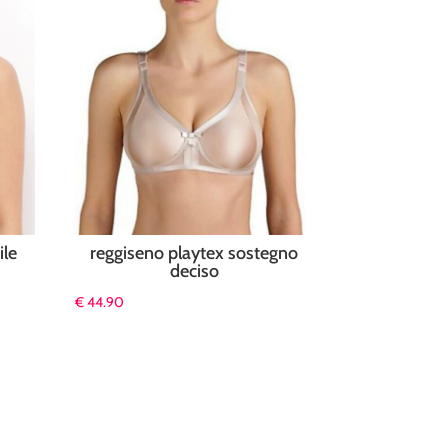
ile
reggiseno playtex sostegno
deciso
€
44.90