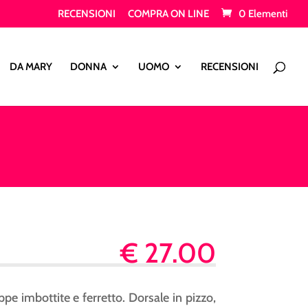
RECENSIONI
COMPRA ON LINE
0 Elementi
Products
search
DA MARY
DONNA
UOMO
RECENSIONI
€
27.00
pe imbottite e ferretto. Dorsale in pizzo,