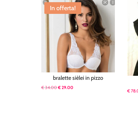
In offerta!
bralette sièlei in pizzo
Il
Il
€
34.00
€
29.00
€
78.
prezzo
prezzo
originale
attuale
era:
è:
€ 34.00.
€ 29.00.