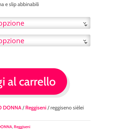
na e slip abbinabili
 al carrello
O DONNA
/
Reggiseni
/ reggiseno sièlei
DONNA
,
Reggiseni