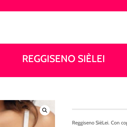
REGGISENO SIÈLEI
Reggiseno SièLei. Con cop