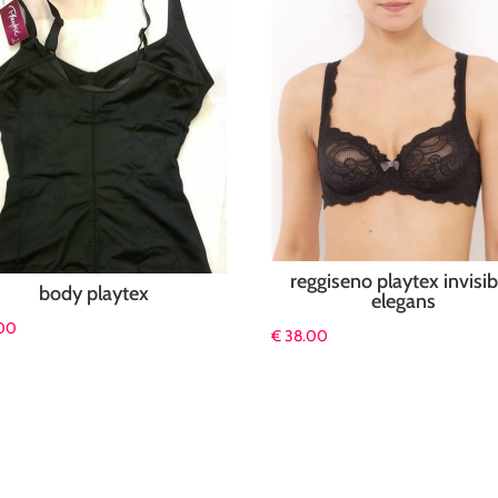
reggiseno playtex invisib
body playtex
elegans
00
€
38.00