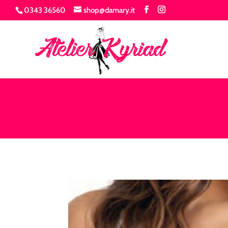
0343 36560
shop@damary.it