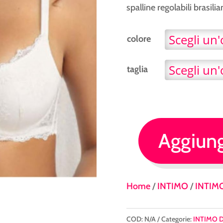
spalline regolabili brasilia
colore
taglia
Aggiungi
reggiseno
sièlei
quantità
Home
/
INTIMO
/
INTIM
COD:
N/A
Categorie:
INTIMO 