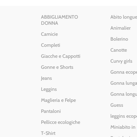
ABBIGLIAMENTO
Abito longue
DONNA
Animalier
Camicie
Bolerino
Completi
Canotte
Giacche e Cappotti
Curvy girls
Gonne e Shorts
Gonna ecope
Jeans
Gonna lung
Leggins
Gonna longu
Maglieria e Felpe
Guess
Pantaloni
leggins ecop
Pellicce ecologiche
Miniabito in
T-Shirt