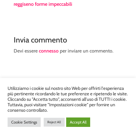
reggiseno forme impeccabili
Invia commento
Devi essere
connesso
per inviare un commento.
Utilizziamo i cookie sul nostro sito Web per offrirti l'esperienza
più pertinente ricordando le tue preferenze e ripetendo le visite.
Atelier Kyriad da Mary – via Carducci, 12 – Chiavenna –
Cliccando su "Accetta tutto", acconsenti all'uso di TUTTI i cookie.
Sondrio P.Iva 00812910149 – Tel. 0343 36560 – Sito
Tuttavia, puoi visitare "Impostazioni cookie" per fornire un
consenso controllato.
realizzato da
DiegoGiuriani.com
Cookie Settings
Accept All
Reject All