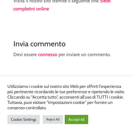
Visita il nostro sito tramite il seguente link:
sièlei
completini online
Invia commento
Devi essere
connesso
per inviare un commento.
Utilizziamo i cookie sul nostro sito Web per offrirti l'esperienza
più pertinente ricordando le tue preferenze e ripetendo le visite.
Atelier Kyriad da Mary – via Carducci, 12 – Chiavenna –
Cliccando su "Accetta tutto", acconsenti all'uso di TUTTI i cookie.
Tuttavia, puoi visitare "Impostazioni cookie" per fornire un
Sondrio P.Iva 00812910149 – Tel. 0343 36560 – Sito
consenso controllato.
realizzato da
DiegoGiuriani.com
Cookie Settings
Accept All
Reject All